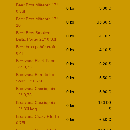
Beer Bros Mäteorit 17°
0 ks
3.90 €
0,33l
Beer Bros Mäteorit 17°
0 ks
93.30 €
20l
Beer Bros Smoked
0 ks
4.10 €
Baltic Porter 21° 0,33l
Beer bros pohár craft
0 ks
4.10 €
0,4l
Beervana Black Pearl
0 ks
6.20 €
18° 0,75l
Beervana Born to be
0 ks
5.50 €
Sour 11° 0,75l
Beervana Cassiopeia
0 ks
5.90 €
12° 0,75l
Beervana Cassiopeia
123.00
0 ks
12° 30l keg
€
Beervana Crazy Pils 15°
0 ks
6.50 €
0,75l