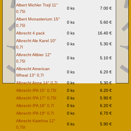
Albert Michler Trejl 11°
0 ks
7.00 €
0,75l
Albert Monasterium 15°
0 ks
5.60 €
0,75l
Albrecht 4 pack
0 ks
16.40 €
Albrecht Ale Karel 10°
0 ks
5.30 €
0,7l
Albrecht Altbier 12°
0 ks
5.10 €
0,75l
Albrecht American
0 ks
6.20 €
Wheat 13° 0,7l
Albrecht Anna 14° 0,7l
0 ks
5.30 €
Albrecht IPA 15° 0,75l
0 ks
6.20 €
Albrecht IPA 17° 0,75l
0 ks
5.90 €
Albrecht IPA 18° 0,7l
0 ks
6.20 €
Albrecht IPA 19° 0,7l
0 ks
6.70 €
Albrecht Kateřina 12°
0 ks
5.90 €
0,75l