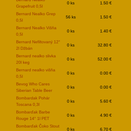
0 ks
1.50 €
Grapefruit 0,5l
Bernard Nealko Grep
56 ks
1.50 €
0,5l
Bernard Nealko Višňa
0 ks
1.40 €
0,5l
Bernard Nefiltovaný 12°
0 ks
32.80 €
2l Džbán
Bernard nealko slivka
0 ks
52.00 €
20l keg
Bernard nealko višňa
0 ks
0.00 €
0,5l
Bevog Who Cares
0 ks
0.00 €
Siberian Table Beer
Bombardak Pohár
0 ks
5.60 €
Toscana 0,3l
Bombarďak Barbe
0 ks
4.90 €
Rouge 14° 1l PET
Bombarďak Čoko Stout
0 ks
6.70 €