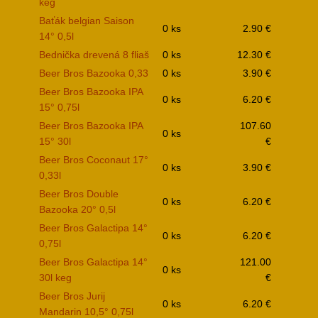
keg
Baťák belgian Saison
0 ks
2.90 €
14° 0,5l
Bednička drevená 8 fliaš
0 ks
12.30 €
Beer Bros Bazooka 0,33
0 ks
3.90 €
Beer Bros Bazooka IPA
0 ks
6.20 €
15° 0,75l
Beer Bros Bazooka IPA
107.60
0 ks
15° 30l
€
Beer Bros Coconaut 17°
0 ks
3.90 €
0,33l
Beer Bros Double
0 ks
6.20 €
Bazooka 20° 0,5l
Beer Bros Galactipa 14°
0 ks
6.20 €
0,75l
Beer Bros Galactipa 14°
121.00
0 ks
30l keg
€
Beer Bros Jurij
0 ks
6.20 €
Mandarin 10,5° 0,75l