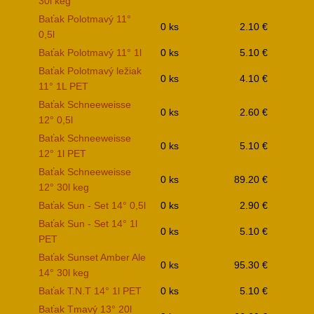
30l keg
Baťak Polotmavý 11°
0 ks
2.10 €
0,5l
Baťak Polotmavý 11° 1l
0 ks
5.10 €
Baťak Polotmavý ležiak
0 ks
4.10 €
11° 1L PET
Baťak Schneeweisse
0 ks
2.60 €
12° 0,5l
Baťak Schneeweisse
0 ks
5.10 €
12° 1l PET
Baťak Schneeweisse
0 ks
89.20 €
12° 30l keg
Baťak Sun - Set 14° 0,5l
0 ks
2.90 €
Baťak Sun - Set 14° 1l
0 ks
5.10 €
PET
Baťak Sunset Amber Ale
0 ks
95.30 €
14° 30l keg
Baťak T.N.T 14° 1l PET
0 ks
5.10 €
Baťak Tmavý 13° 20l