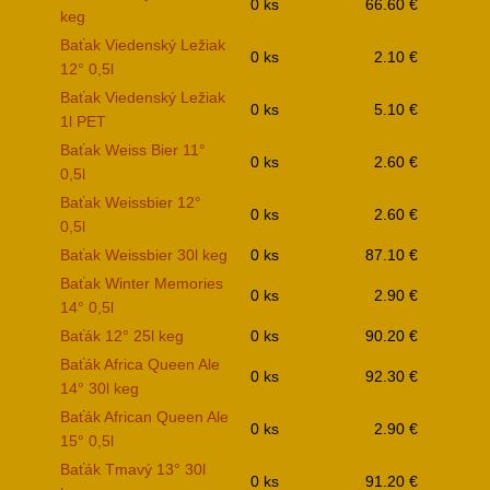
0 ks
66.60 €
keg
Baťak Viedenský Ležiak
0 ks
2.10 €
12° 0,5l
Baťak Viedenský Ležiak
0 ks
5.10 €
1l PET
Baťak Weiss Bier 11°
0 ks
2.60 €
0,5l
Baťak Weissbier 12°
0 ks
2.60 €
0,5l
Baťak Weissbier 30l keg
0 ks
87.10 €
Baťak Winter Memories
0 ks
2.90 €
14° 0,5l
Baťák 12° 25l keg
0 ks
90.20 €
Baťák Africa Queen Ale
0 ks
92.30 €
14° 30l keg
Baťák African Queen Ale
0 ks
2.90 €
15° 0,5l
Baťák Tmavý 13° 30l
0 ks
91.20 €