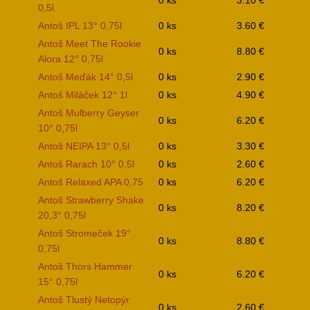
0,5l
Antoš IPL 13° 0,75l
0 ks
3.60 €
Antoš Meet The Rookie
0 ks
8.80 €
Alora 12° 0,75l
Antoš Meďák 14° 0,5l
0 ks
2.90 €
Antoš Miláček 12° 1l
0 ks
4.90 €
Antoš Mulberry Geyser
0 ks
6.20 €
10° 0,75l
Antoš NEIPA 13° 0,5l
0 ks
3.30 €
Antoš Rarach 10° 0,5l
0 ks
2.60 €
Antoš Relaxed APA 0,75
0 ks
6.20 €
Antoš Strawberry Shake
0 ks
8.20 €
20,3° 0,75l
Antoš Stromeček 19°
0 ks
8.80 €
0,75l
Antoš Thors Hammer
0 ks
6.20 €
15° 0,75l
Antoš Tlustý Netopýr
0 ks
2.60 €