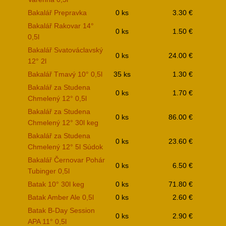
Bakalář Prepravka
0 ks
3.30 €
Bakalář Rakovar 14°
0 ks
1.50 €
0,5l
Bakalář Svatováclavský
0 ks
24.00 €
12° 2l
Bakalář Tmavý 10° 0,5l
35 ks
1.30 €
Bakalář za Studena
0 ks
1.70 €
Chmelený 12° 0,5l
Bakalář za Studena
0 ks
86.00 €
Chmelený 12° 30l keg
Bakalář za Studena
0 ks
23.60 €
Chmelený 12° 5l Súdok
Bakalář Černovar Pohár
0 ks
6.50 €
Tubinger 0,5l
Batak 10° 30l keg
0 ks
71.80 €
Batak Amber Ale 0,5l
0 ks
2.60 €
Batak B-Day Session
0 ks
2.90 €
APA 11° 0,5l