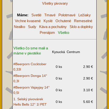
Všetky pivovary
Máme:
Svetlé
Tmavé
Polotmavé
Ležiaky
Vrchne kvasené
Kyslé
Ochutené
Remeselné
Nealko
Sudy
Káva a pochutiny
Sklo a doplnky
Prenájom
Všetko
Všetko čo sme mali a
Kysucká
Centrum
máme v pivotéke
#Beerporn Cocktober
0 ks
2.90 €
0,33l
#Beerporn Donga 14°
0 ks
2.90 €
0,3l
#Beerporn Vajayjay 14°
0 ks
3.10 €
0,5l
1. Selský pivovárek
0 ks
5.60 €
Hells Bells 12° 1l PET