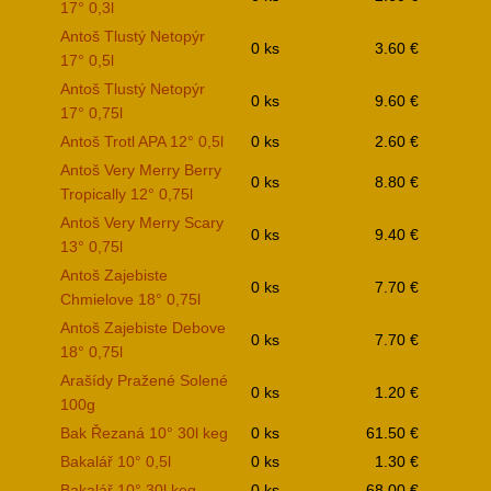
17° 0,3l
Antoš Tlustý Netopýr
0 ks
3.60 €
17° 0,5l
Antoš Tlustý Netopýr
0 ks
9.60 €
17° 0,75l
Antoš Trotl APA 12° 0,5l
0 ks
2.60 €
Antoš Very Merry Berry
0 ks
8.80 €
Tropically 12° 0,75l
Antoš Very Merry Scary
0 ks
9.40 €
13° 0,75l
Antoš Zajebiste
0 ks
7.70 €
Chmielove 18° 0,75l
Antoš Zajebiste Debove
0 ks
7.70 €
18° 0,75l
Arašídy Pražené Solené
0 ks
1.20 €
100g
Bak Řezaná 10° 30l keg
0 ks
61.50 €
Bakalář 10° 0,5l
0 ks
1.30 €
Bakalář 10° 30l keg
0 ks
68.00 €