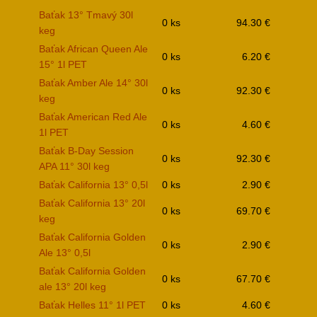
Baťak 13° Tmavý 30l
0 ks
94.30 €
keg
Baťak African Queen Ale
0 ks
6.20 €
15° 1l PET
Baťak Amber Ale 14° 30l
0 ks
92.30 €
keg
Baťak American Red Ale
0 ks
4.60 €
1l PET
Baťak B-Day Session
0 ks
92.30 €
APA 11° 30l keg
Baťak California 13° 0,5l
0 ks
2.90 €
Baťak California 13° 20l
0 ks
69.70 €
keg
Baťak California Golden
0 ks
2.90 €
Ale 13° 0,5l
Baťak California Golden
0 ks
67.70 €
ale 13° 20l keg
Baťak Helles 11° 1l PET
0 ks
4.60 €