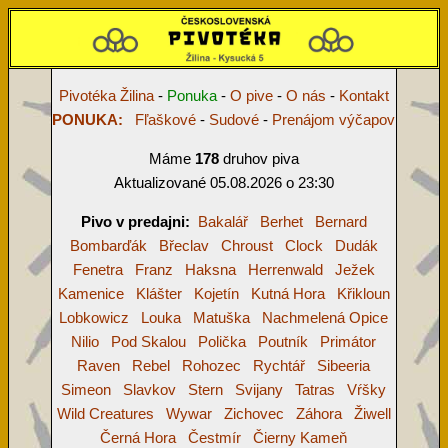
Pivotéka Žilina
-
Ponuka
-
O pive
-
O nás
-
Kontakt
PONUKA:
Fľaškové
-
Sudové
-
Prenájom výčapov
Máme
178
druhov piva
Aktualizované 05.08.2026 o 23:30
Pivo v predajni:
Bakalář
Berhet
Bernard
Bombarďák
Břeclav
Chroust
Clock
Dudák
Fenetra
Franz
Haksna
Herrenwald
Ježek
Kamenice
Klášter
Kojetín
Kutná Hora
Křikloun
Lobkowicz
Louka
Matuška
Nachmelená Opice
Nilio
Pod Skalou
Polička
Poutník
Primátor
Raven
Rebel
Rohozec
Rychtář
Sibeeria
Simeon
Slavkov
Stern
Svijany
Tatras
Vŕšky
Wild Creatures
Wywar
Zichovec
Záhora
Žiwell
Černá Hora
Čestmír
Čierny Kameň