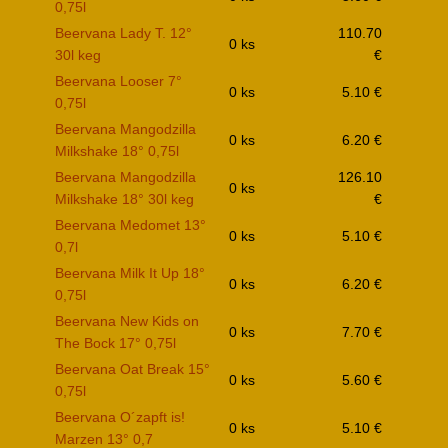
0,75l
Beervana Lady T. 12°
110.70
0 ks
30l keg
€
Beervana Looser 7°
0 ks
5.10 €
0,75l
Beervana Mangodzilla
0 ks
6.20 €
Milkshake 18° 0,75l
Beervana Mangodzilla
126.10
0 ks
Milkshake 18° 30l keg
€
Beervana Medomet 13°
0 ks
5.10 €
0,7l
Beervana Milk It Up 18°
0 ks
6.20 €
0,75l
Beervana New Kids on
0 ks
7.70 €
The Bock 17° 0,75l
Beervana Oat Break 15°
0 ks
5.60 €
0,75l
Beervana O´zapft is!
0 ks
5.10 €
Marzen 13° 0,7