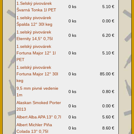
1.Selský pivovárek
0 ks
5.10 €
Švarná Tonka 1l PET
1.selsky pivovárek
0 ks
0.00 €
Špalda 12° 30l keg
1.selský pivovárek
0 ks
6.20 €
Eternity 14,5° 0,75l
1.selský pivovárek
Fortuna Major 12° 1l
0 ks
5.10 €
PET
1.selský pivovárek
Fortuna Major 12° 30l
0 ks
85.00 €
keg
9,5 mm pivné vedenie
0 ks
0.80 €
1m
Alaskan Smoked Porter
0 ks
0.00 €
2013
Albert Alba APA 13° 0,7l
0 ks
5.60 €
Albert Michler Piňa
0 ks
8.60 €
Colada 13° 0,75l