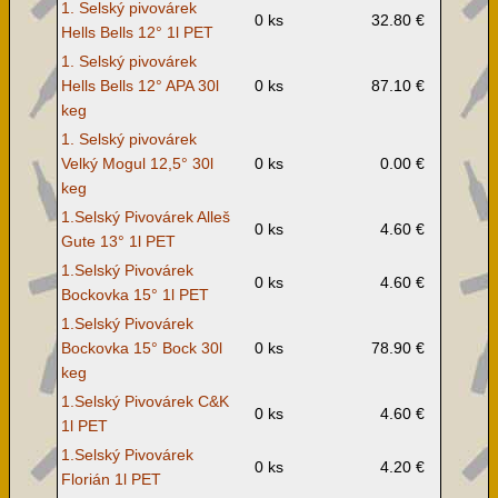
1. Selský pivovárek
0 ks
32.80 €
Hells Bells 12° 1l PET
1. Selský pivovárek
Hells Bells 12° APA 30l
0 ks
87.10 €
keg
1. Selský pivovárek
Velký Mogul 12,5° 30l
0 ks
0.00 €
keg
1.Selský Pivovárek Alleš
0 ks
4.60 €
Gute 13° 1l PET
1.Selský Pivovárek
0 ks
4.60 €
Bockovka 15° 1l PET
1.Selský Pivovárek
Bockovka 15° Bock 30l
0 ks
78.90 €
keg
1.Selský Pivovárek C&K
0 ks
4.60 €
1l PET
1.Selský Pivovárek
0 ks
4.20 €
Florián 1l PET