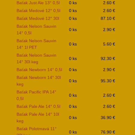
Baťak Just Ale 13° 0,5l
0 ks
2.60 €
Baťak Medové 12° 0,5l
0 ks
2.60 €
Baťak Medové 12° 30l
0 ks
87.10 €
Baťak Nelson Sauvin
0 ks
2.90 €
14° 0,5l
Baťak Nelson Sauvin
0 ks
5.60 €
14° 1l PET
Baťak Nelson Sauvin
0 ks
92.30 €
14° 30l keg
Baťak Newborn 14° 0,5l
0 ks
2.90 €
Baťak Newborn 14° 30l
0 ks
95.30 €
keg
Baťak Pacific IPA 14°
0 ks
2.60 €
0,5l
Baťak Pale Ale 14° 0,5l
0 ks
2.60 €
Baťak Pale Ale 14° 10l
0 ks
36.90 €
keg
Baťak Polotmavá 11°
0 ks
76.90 €