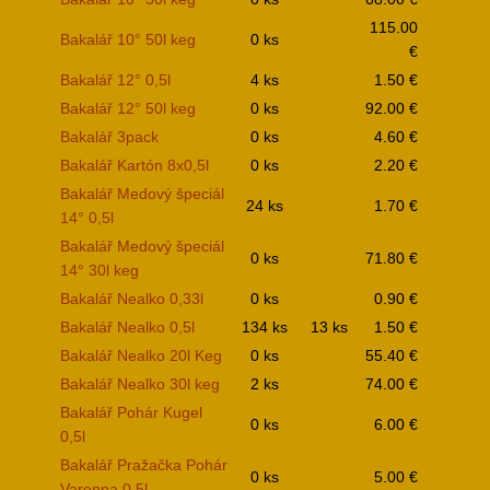
115.00
Bakalář 10° 50l keg
0 ks
€
Bakalář 12° 0,5l
4 ks
1.50 €
Bakalář 12° 50l keg
0 ks
92.00 €
Bakalář 3pack
0 ks
4.60 €
Bakalář Kartón 8x0,5l
0 ks
2.20 €
Bakalář Medový špeciál
24 ks
1.70 €
14° 0,5l
Bakalář Medový špeciál
0 ks
71.80 €
14° 30l keg
Bakalář Nealko 0,33l
0 ks
0.90 €
Bakalář Nealko 0,5l
134 ks
13 ks
1.50 €
Bakalář Nealko 20l Keg
0 ks
55.40 €
Bakalář Nealko 30l keg
2 ks
74.00 €
Bakalář Pohár Kugel
0 ks
6.00 €
0,5l
Bakalář Pražačka Pohár
0 ks
5.00 €
Varenna 0,5l