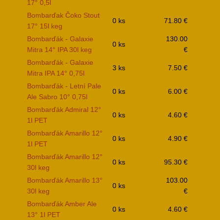
17° 0,5l
Bombarďak Čoko Stout
0 ks
71.80 €
17° 15l keg
Bombarďák - Galaxie
130.00
0 ks
Mitra 14° IPA 30l keg
€
Bombarďák - Galaxie
3 ks
7.50 €
Mitra IPA 14° 0,75l
Bombarďák - Letní Pale
0 ks
6.00 €
Ale Sabro 10° 0,75l
Bombarďák Admiral 12°
0 ks
4.60 €
1l PET
Bombarďák Amarillo 12°
0 ks
4.90 €
1l PET
Bombarďák Amarillo 12°
0 ks
95.30 €
30l keg
Bombarďák Amarillo 13°
103.00
0 ks
30l keg
€
Bombarďák Amber Ale
0 ks
4.60 €
13° 1l PET