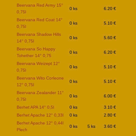
Beervana Red Army 15°
0 ks
6.20 €
0,75l
Beervana Red Coat 14°
0 ks
5.10 €
0,75l
Beervana Shadow Hills
0 ks
5.60 €
14° 0,75l
Beervana So Happy
0 ks
6.20 €
Tohether 14° 0,75
Beervana Weizept 12°
0 ks
5.10 €
0,75l
Beervana Wito Corleone
0 ks
5.10 €
12° 0,75l
Beervana Zealander 11°
0 ks
6.00 €
0,75l
Berhet APA 14° 0,5l
0 ks
3.10 €
Berhet Apache 12° 0,33l
0 ks
2.80 €
Berhet Apache 12° 0,44l
0 ks
5 ks
3.60 €
Plech