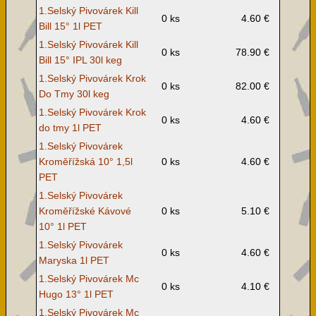
1.Selský Pivovárek Kill
0 ks
4.60 €
Bill 15° 1l PET
1.Selský Pivovárek Kill
0 ks
78.90 €
Bill 15° IPL 30l keg
1.Selský Pivovárek Krok
0 ks
82.00 €
Do Tmy 30l keg
1.Selský Pivovárek Krok
0 ks
4.60 €
do tmy 1l PET
1.Selský Pivovárek
Kroměřížská 10° 1,5l
0 ks
4.60 €
PET
1.Selský Pivovárek
Kroměřížské Kávové
0 ks
5.10 €
10° 1l PET
1.Selský Pivovárek
0 ks
4.60 €
Maryska 1l PET
1.Selský Pivovárek Mc
0 ks
4.10 €
Hugo 13° 1l PET
1.Selský Pivovárek Mc