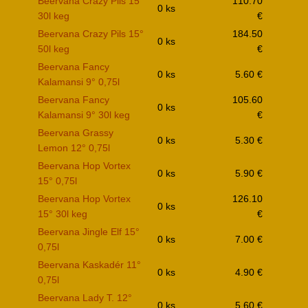
Beervana Crazy Pils 15°
110.70
0 ks
30l keg
€
Beervana Crazy Pils 15°
184.50
0 ks
50l keg
€
Beervana Fancy
0 ks
5.60 €
Kalamansi 9° 0,75l
Beervana Fancy
105.60
0 ks
Kalamansi 9° 30l keg
€
Beervana Grassy
0 ks
5.30 €
Lemon 12° 0,75l
Beervana Hop Vortex
0 ks
5.90 €
15° 0,75l
Beervana Hop Vortex
126.10
0 ks
15° 30l keg
€
Beervana Jingle Elf 15°
0 ks
7.00 €
0,75l
Beervana Kaskadér 11°
0 ks
4.90 €
0,75l
Beervana Lady T. 12°
0 ks
5.60 €