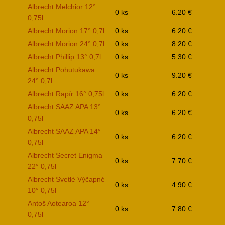
Albrecht Melchior 12°
0 ks
6.20 €
0,75l
Albrecht Morion 17° 0,7l
0 ks
6.20 €
Albrecht Morion 24° 0,7l
0 ks
8.20 €
Albrecht Phillip 13° 0,7l
0 ks
5.30 €
Albrecht Pohutukawa
0 ks
9.20 €
24° 0,7l
Albrecht Rapír 16° 0,75l
0 ks
6.20 €
Albrecht SAAZ APA 13°
0 ks
6.20 €
0,75l
Albrecht SAAZ APA 14°
0 ks
6.20 €
0,75l
Albrecht Secret Enigma
0 ks
7.70 €
22° 0,75l
Albrecht Svetlé Výčapné
0 ks
4.90 €
10° 0,75l
Antoš Aotearoa 12°
0 ks
7.80 €
0,75l