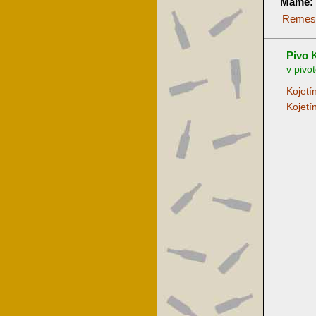
Máme
Remes
Pivo K
v pivo
Kojetí
Kojetí