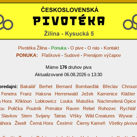
Pivotéka Žilina
-
Ponuka
-
O pive
-
O nás
-
Kontakt
PONUKA:
Fľaškové
-
Sudové
-
Prenájom výčapov
Máme
176
druhov piva
Aktualizované 06.08.2026 o 13:30
predajni:
Bakalář
Berhet
Bernard
Bombarďák
Břeclav
Chrous
Fenetra
Franz
Haksna
Herrenwald
Ježek
Kamenice
Klášter
á Hora
Křikloun
Lobkowicz
Louka
Matuška
Nachmelená Opice
ou
Polička
Poutník
Primátor
Raven
Rebel
Rohozec
Rychtář
Slavkov
Stern
Svijany
Tatras
Vŕšky
Wild Creatures
Wywar
áhora
Žiwell
Černá Hora
Čestmír
Čierny Kameň
Všetky pivova