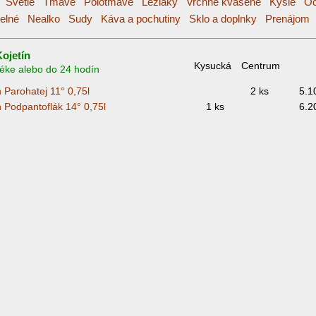
:
Svetlé
Tmavé
Polotmavé
Ležiaky
Vrchne kvasené
Kyslé
Oc
elné
Nealko
Sudy
Káva a pochutiny
Sklo a doplnky
Prenájom
ojetín
Kysucká
Centrum
téke alebo do 24 hodín
n Parohatej 11° 0,75l
2 ks
5.1
n Podpantoflák 14° 0,75l
1 ks
6.2