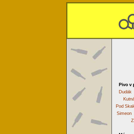
Pivo v 
Dudák
Kutn
Pod Skal
Simeon
Z