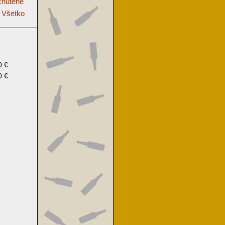
hutené
Všetko
0 €
0 €