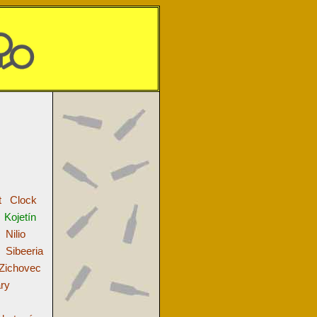
t
Clock
Kojetín
Nilio
Sibeeria
Zichovec
ry